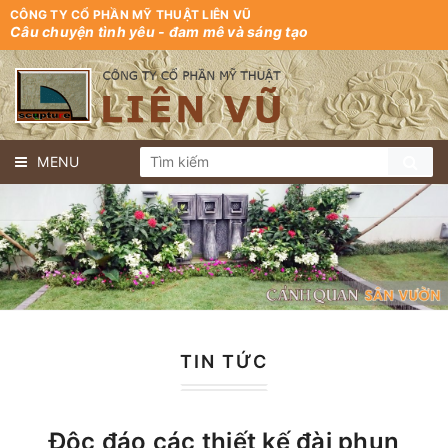
CÔNG TY CỔ PHẦN MỸ THUẬT LIÊN VŨ
Câu chuyện tình yêu - đam mê và sáng tạo
MENU
TIN TỨC
Độc đáo các thiết kế đài phun