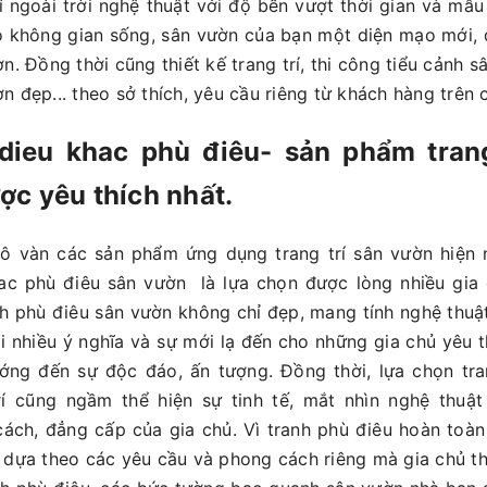
rí ngoài trời nghệ thuật với độ bền vượt thời gian và mẫ
 không gian sống, sân vườn của bạn một diện mạo mới, 
n. Đồng thời cũng thiết kế trang trí, thi công tiểu cảnh 
n đẹp... theo sở thích, yêu cầu riêng từ khách hàng trên 
 dieu khac phù điêu- sản phẩm trang
c yêu thích nhất.
ô vàn các sản phẩm ứng dụng trang trí sân vườn hiện n
ac phù điêu sân vườn là lựa chọn được lòng nhiều gia 
nh phù điêu sân vườn không chỉ đẹp, mang tính nghệ thu
i nhiều ý nghĩa và sự mới lạ đến cho những gia chủ yêu t
ớng đến sự độc đáo, ấn tượng. Đồng thời, lựa chọn tra
rí cũng ngầm thể hiện sự tinh tế, mắt nhìn nghệ thuật
ách, đẳng cấp của gia chủ. Vì tranh phù điêu hoàn toà
ế dựa theo các yêu cầu và phong cách riêng mà gia chủ th