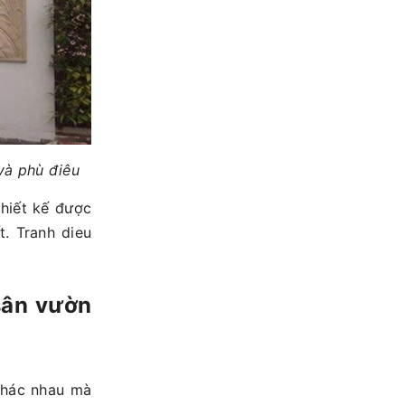
và phù điêu
hiết kế được
t. Tranh dieu
sân vườn
 khác nhau mà