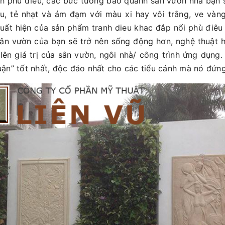
nh phù điêu, các bức tường bao quanh sân vườn nhà bạn
u, tẻ nhạt và ảm đạm với màu xi hay vôi trắng, ve vàn
 xuất hiện của sản phẩm tranh dieu khac đắp nổi phù điêu
ân vườn của bạn sẽ trở nên sống động hơn, nghệ thuật 
 lên giá trị của sân vườn, ngôi nhà/ công trình ứng dụng.
uận” tốt nhất, độc đáo nhất cho các tiểu cảnh mà nó đứng