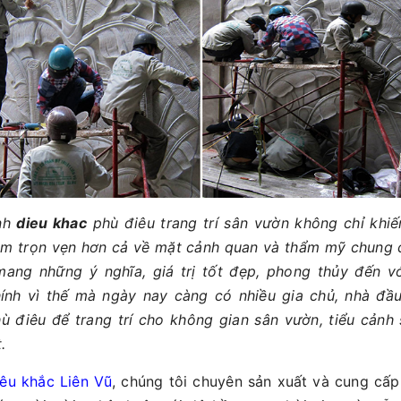
anh
dieu khac
phù điêu trang trí sân vườn không chỉ khi
êm trọn vẹn hơn cả về mặt cảnh quan và thẩm mỹ chung c
ang những ý nghĩa, giá trị tốt đẹp, phong thủy đến vớ
hính vì thế mà ngày nay càng có nhiều gia chủ, nhà đầu
ù điêu để trang trí cho không gian sân vườn, tiểu cảnh
.
êu khắc Liên Vũ
, chúng tôi chuyên sản xuất và cung cấp