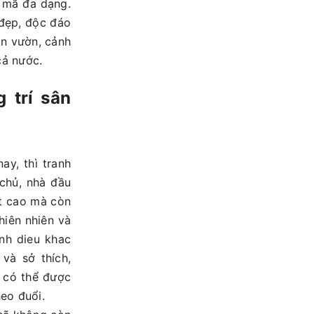
u mã đa dạng.
đẹp, độc đáo
sân vườn, cảnh
cả nước.
 trí sân
ay, thì tranh
chủ, nhà đầu
ật cao mà còn
hiên nhiên và
nh dieu khac
 và sở thích,
n có thể được
eo đuổi.