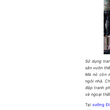
Sử dụng tr
sân vườn th
Mà nó còn m
ngôi nhà. C
đắp tranh ph
và ngoại thất
Tại
xưởng Đi