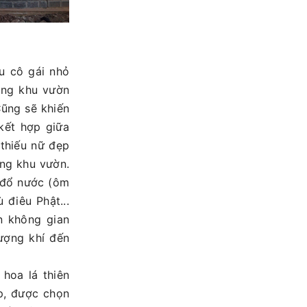
u cô gái nhỏ
ong khu vườn
ũng sẽ khiến
kết hợp giữa
 thiếu nữ đẹp
ong khu vườn.
 đổ nước (ôm
 điêu Phật...
n không gian
ượng khí đến
hoa lá thiên
ẹp, được chọn