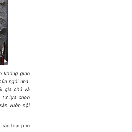
ến không gian
ủa ngôi nhà.
i gia chủ và
 tư lựa chọn
 sân vườn nội
 các loại phù