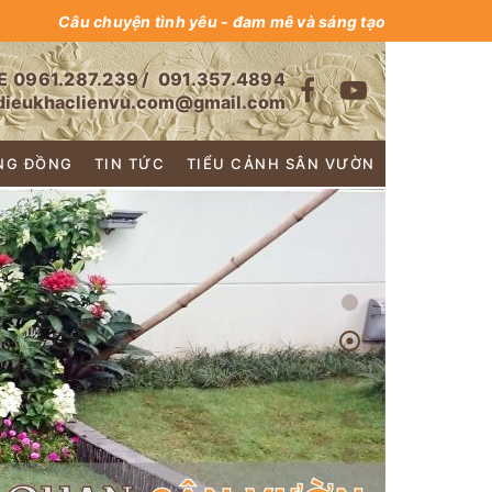
Câu chuyện tình yêu - đam mê và sáng tạo
E
0961.287.239
/
091.357.4894
dieukhaclienvu.com@gmail.com
NG ĐỒNG
TIN TỨC
TIỂU CẢNH SÂN VƯỜN