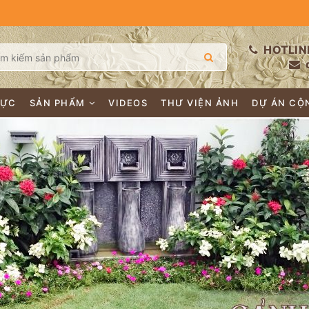
HOTLIN
LỰC
SẢN PHẨM
VIDEOS
THƯ VIỆN ẢNH
DỰ ÁN CỘ