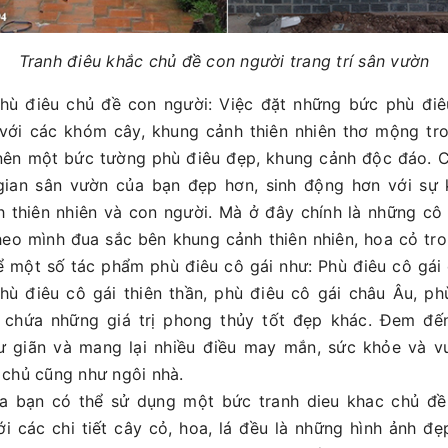
Tranh điêu khắc chủ đề con người trang trí sân vườn
hù điêu chủ đề con người: Việc đặt những bức phù điê
với các khóm cây, khung cảnh thiên nhiên thơ mộng tr
nên một bức tường phù điêu đẹp, khung cảnh độc đáo. C
ian sân vườn của bạn đẹp hơn, sinh động hơn với sự 
h thiên nhiên và con người. Mà ở đây chính là những cô
eo mình đua sắc bên khung cảnh thiên nhiên, hoa cỏ tr
 một số tác phẩm phù điêu cô gái như: Phù điêu cô gái
phù điêu cô gái thiên thần, phù điêu cô gái châu Âu, phù
 chứa những giá trị phong thủy tốt đẹp khác. Đem đế
ư giãn và mang lại nhiều điều may mắn, sức khỏe và v
 chủ cũng như ngôi nhà.
a bạn có thể sử dụng một bức tranh dieu khac chủ đề 
ới các chi tiết cây cỏ, hoa, lá đều là những hình ảnh đ