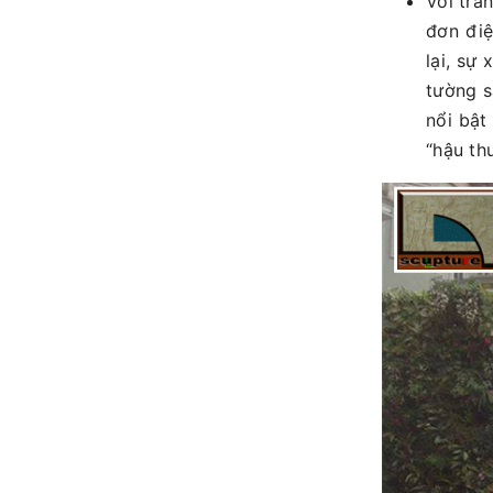
Với tra
đơn điệ
lại, sự
tường s
nổi bật
“hậu th