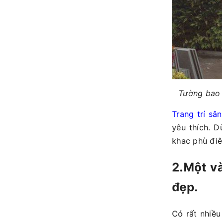
Tường bao 
Trang trí sâ
yêu thích. D
khac phù điê
2.Một v
đẹp.
Có rất nhiều