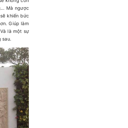
 sẽ không còn
g... Mà ngược
 sẽ khiến bức
hơn. Giúp làm
 Và là một sự
 sau.