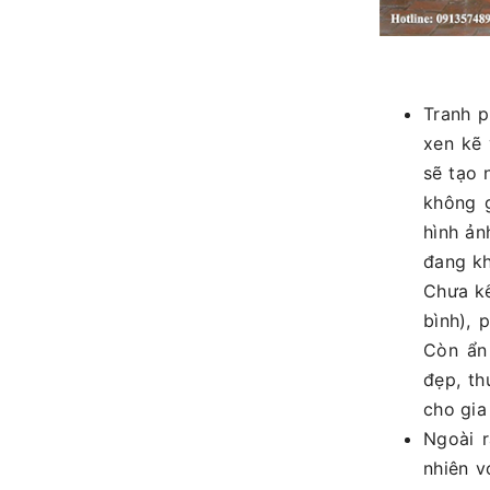
Tranh p
xen kẽ 
sẽ tạo 
không g
hình ản
đang kh
Chưa kể
bình), 
Còn ẩn
đẹp, th
cho gia
Ngoài r
nhiên v