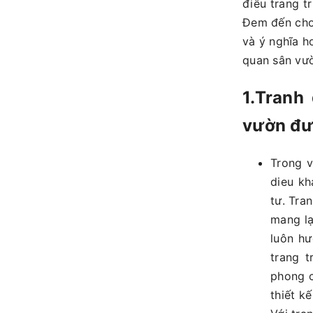
điêu trang t
Đem đến cho
và ý nghĩa hơ
quan sân vườ
1.Tranh
vườn đượ
Trong v
dieu kh
tư. Tra
mang lạ
luôn hư
trang t
phong c
thiết k