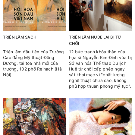
TRIỄN LÃM SÁCH
TRIỂN LÃM NUDE LẠI BỊ TỪ
CHỐI
Triển lãm đầu tiên của Trường
12 bức tranh khỏa thân của
Cao đẳng Mỹ thuật Đông
họa sĩ Nguyễn Kim Đính vừa bị
Dương, tại tòa nhà mới của
Sở Văn hóa Thể thao Du lịch
trường, 102 phố Reinach (Hà
Huế từ chối cấp phép ngay
Nội),
sát khai mạc vì "chất lượng
nghệ thuật chưa cao, không
phù hợp thuần phong mỹ tục".