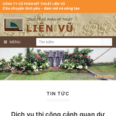
CÔNG TY CỔ PHẦN MỸ THUẬT LIÊN VŨ
Câu chuyện tình yêu - đam mê và sáng tạo
MENU
TIN TỨC
Dịch vụ thi công cảnh quan dự