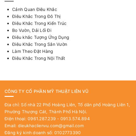
Cảnh Quan Điêu Khắc
Điêu Khắc Trong Đô Thị
Điêu Khắc Trong Kiến Trúc
Bo Vườn, Dải Lối Đi
Điêu khắc Tượng Ứng Dụng
Điêu Khắc Trong Sân Vườn
Làm Theo Đặt Hàng
Điêu Khắc Trong Nội Thất
CÔNG TY CỔ PHẦN MỸ THUẬT LIÊN VŨ
Địa chỉ: Số nhà 22 Phố Hoàng Liên, Tổ dân phố Hoàng Liên 1,
Phường Thượng Cát, Thành Phố Hà Nội.
Điện thoại: 0961.287.239 - 0913.574.894
Email:
dieukhaclienvu.com@gmail.com
Đăng ký kinh doanh số: 0102773390