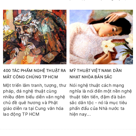
400 TÁC PHẨM NGHỆ THUẬT RA
MỸ THUẬT VIỆT NAM: DẦN
MẮT CÔNG CHÚNG TP HCM
NHẠT NHÒA BẢN SẮC
Một triển lãm tranh, tượng, thư
Nói nghệ thuật cách mạng
pháp, đá nghệ thuật cùng
nghĩa là nói đến một nền nghệ
nhiều đêm biểu diễn văn nghệ
thuật tiên tiến, đậm đà bản
chủ đề quê hương và Phật
sắc dân tộc - nó là mục tiêu
giáo diễn ra tại Cung văn hóa
phấn đấu của Nhà nước ta
lao động TP HCM
hiện nay...