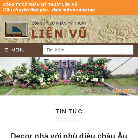
CÔNG TY CỔ PHẦN MỸ THUẬT LIÊN VŨ
Câu chuyện tình yêu - đam mê và sáng tạo
MENU
TIN TỨC
Decor nhà với phù điêu châu Âu