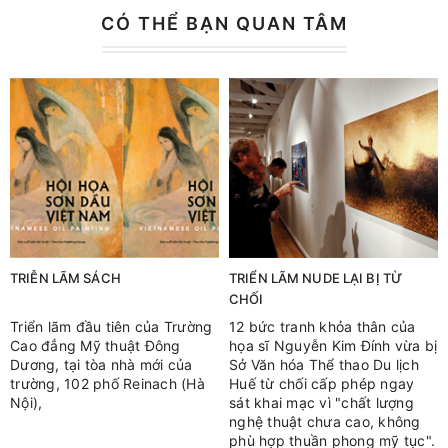
CÓ THỂ BẠN QUAN TÂM
TRIỄN LÃM SÁCH
TRIỂN LÃM NUDE LẠI BỊ TỪ
CHỐI
Triển lãm đầu tiên của Trường
12 bức tranh khỏa thân của
Cao đẳng Mỹ thuật Đông
họa sĩ Nguyễn Kim Đính vừa bị
Dương, tại tòa nhà mới của
Sở Văn hóa Thể thao Du lịch
trường, 102 phố Reinach (Hà
Huế từ chối cấp phép ngay
Nội),
sát khai mạc vì "chất lượng
nghệ thuật chưa cao, không
phù hợp thuần phong mỹ tục".