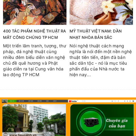
400 TÁC PHẨM NGHỆ THUẬT RA
MỸ THUẬT VIỆT NAM: DẦN
MẮT CÔNG CHÚNG TP HCM
NHẠT NHÒA BẢN SẮC
Một triển lãm tranh, tượng, thư
Nói nghệ thuật cách mạng
pháp, đá nghệ thuật cùng
nghĩa là nói đến một nền nghệ
nhiều đêm biểu diễn văn nghệ
thuật tiên tiến, đậm đà bản
chủ đề quê hương và Phật
sắc dân tộc - nó là mục tiêu
giáo diễn ra tại Cung văn hóa
phấn đấu của Nhà nước ta
lao động TP HCM
hiện nay...