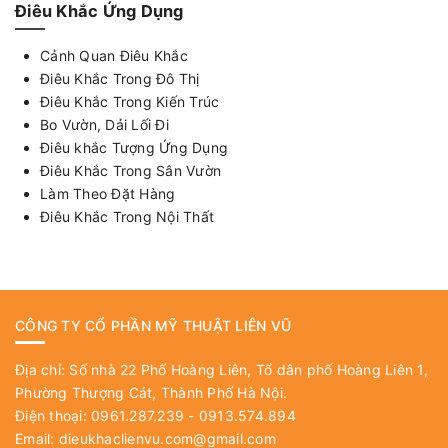
Điêu Khắc Ứng Dụng
Cảnh Quan Điêu Khắc
Điêu Khắc Trong Đô Thị
Điêu Khắc Trong Kiến Trúc
Bo Vườn, Dải Lối Đi
Điêu khắc Tượng Ứng Dụng
Điêu Khắc Trong Sân Vườn
Làm Theo Đặt Hàng
Điêu Khắc Trong Nội Thất
CÔNG TY CỔ PHẦN MỸ THUẬT LIÊN VŨ
Địa chỉ: Số nhà 22 Phố Hoàng Liên, Tổ dân phố Hoàng Liên 1,
Phường Thượng Cát, Thành Phố Hà Nội.
Điện thoại: 0961.287.239 - 0913.574.894
Email:
dieukhaclienvu.com@gmail.com