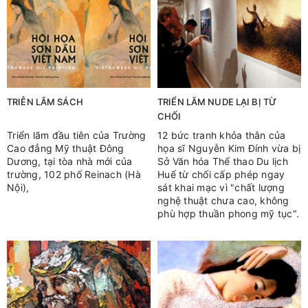
TRIỄN LÃM SÁCH
TRIỂN LÃM NUDE LẠI BỊ TỪ
CHỐI
Triển lãm đầu tiên của Trường
12 bức tranh khỏa thân của
Cao đẳng Mỹ thuật Đông
họa sĩ Nguyễn Kim Đính vừa bị
Dương, tại tòa nhà mới của
Sở Văn hóa Thể thao Du lịch
trường, 102 phố Reinach (Hà
Huế từ chối cấp phép ngay
Nội),
sát khai mạc vì "chất lượng
nghệ thuật chưa cao, không
phù hợp thuần phong mỹ tục".