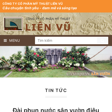
CÔNG TY CỔ PHẦN MỸ THUẬT LIÊN VŨ
Câu chuyện tình yêu - đam mê và sáng tạo
MENU
TIN TỨC
Đài phun nước sân vườn điêu