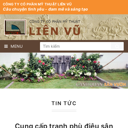
CÔNG TY CỔ PHẦN MỸ THUẬT LIÊN VŨ
Câu chuyện tình yêu - đam mê và sáng tạo
MENU
TIN TỨC
Cung cấp tranh phù điêu sân