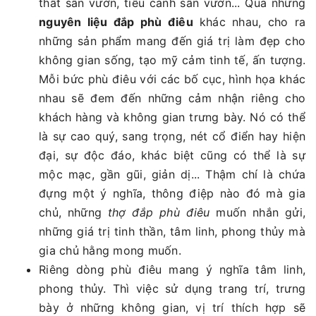
thất sân vườn, tiểu cảnh sân vườn... Qua những
nguyên liệu đắp phù điêu
khác nhau, cho ra
những sản phẩm mang đến giá trị làm đẹp cho
không gian sống, tạo mỹ cảm tinh tế, ấn tượng.
Mỗi bức phù điêu với các bố cục, hình họa khác
nhau sẽ đem đến những cảm nhận riêng cho
khách hàng và không gian trưng bày. Nó có thể
là sự cao quý, sang trọng, nét cổ điển hay hiện
đại, sự độc đáo, khác biệt cũng có thể là sự
mộc mạc, gần gũi, giản dị... Thậm chí là chứa
đựng một ý nghĩa, thông điệp nào đó mà gia
chủ, những
thợ đắp phù điêu
muốn nhắn gửi,
những giá trị tinh thần, tâm linh, phong thủy mà
gia chủ hằng mong muốn.
Riêng dòng phù điêu mang ý nghĩa tâm linh,
phong thủy. Thì việc sử dụng trang trí, trưng
bày ở những không gian, vị trí thích hợp sẽ