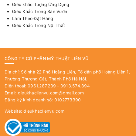
Điêu khắc Tượng Ứng Dụng
Điêu Khắc Trong Sân Vườn
Làm Theo Đặt Hàng
Điêu Khắc Trong Nội Thất
CÔNG TY CỔ PHẦN MỸ THUẬT LIÊN VŨ
Địa chỉ: Số nhà 22 Phố Hoàng Liên, Tổ dân phố Hoàng Liên 1,
Phường Thượng Cát, Thành Phố Hà Nội.
Điện thoại: 0961.287.239 - 0913.574.894
Email:
dieukhaclienvu.com@gmail.com
Đăng ký kinh doanh số: 0102773390
Website:
dieukhaclienvu.com