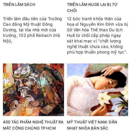
TRIỄN LÃM SÁCH
TRIỂN LÃM NUDE LẠI BỊ TỪ
CHỐI
Triển lãm đầu tiên của Trường
12 bức tranh khỏa thân của
Cao đẳng Mỹ thuật Đông
họa sĩ Nguyễn Kim Đính vừa bị
Dương, tại tòa nhà mới của
Sở Văn hóa Thể thao Du lịch
trường, 102 phố Reinach (Hà
Huế từ chối cấp phép ngay
Nội),
sát khai mạc vì "chất lượng
nghệ thuật chưa cao, không
phù hợp thuần phong mỹ tục".
400 TÁC PHẨM NGHỆ THUẬT RA
MỸ THUẬT VIỆT NAM: DẦN
MẮT CÔNG CHÚNG TP HCM
NHẠT NHÒA BẢN SẮC