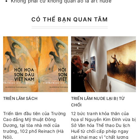
Không phải cứ không quần áo là art nude
CÓ THỂ BẠN QUAN TÂM
TRIỄN LÃM SÁCH
TRIỂN LÃM NUDE LẠI BỊ TỪ
CHỐI
Triển lãm đầu tiên của Trường
12 bức tranh khỏa thân của
Cao đẳng Mỹ thuật Đông
họa sĩ Nguyễn Kim Đính vừa bị
Dương, tại tòa nhà mới của
Sở Văn hóa Thể thao Du lịch
trường, 102 phố Reinach (Hà
Huế từ chối cấp phép ngay
Nội),
sát khai mạc vì "chất lượng