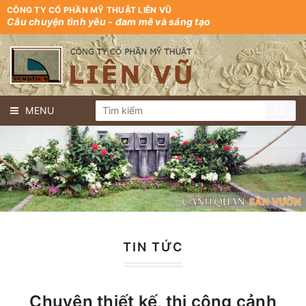
CÔNG TY CỔ PHẦN MỸ THUẬT LIÊN VŨ
Câu chuyện tình yêu - đam mê và sáng tạo
MENU
TIN TỨC
Chuyên thiết kế, thi công cảnh