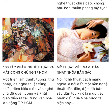
nghệ thuật chưa cao, không
phù hợp thuần phong mỹ tục".
400 TÁC PHẨM NGHỆ THUẬT RA
MỸ THUẬT VIỆT NAM: DẦN
MẮT CÔNG CHÚNG TP HCM
NHẠT NHÒA BẢN SẮC
Một triển lãm tranh, tượng, thư
Nói nghệ thuật cách mạng
pháp, đá nghệ thuật cùng
nghĩa là nói đến một nền nghệ
nhiều đêm biểu diễn văn nghệ
thuật tiên tiến, đậm đà bản
chủ đề quê hương và Phật
sắc dân tộc - nó là mục tiêu
giáo diễn ra tại Cung văn hóa
phấn đấu của Nhà nước ta
lao động TP HCM
hiện nay...