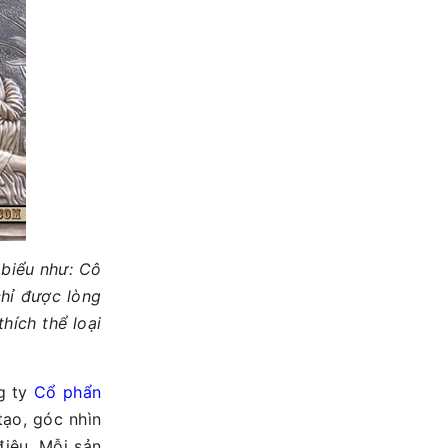
 biểu như: Cô
chỉ được lòng
hích thể loại
g ty
Cổ phẩn
tạo, góc nhìn
iệu. Mỗi sản