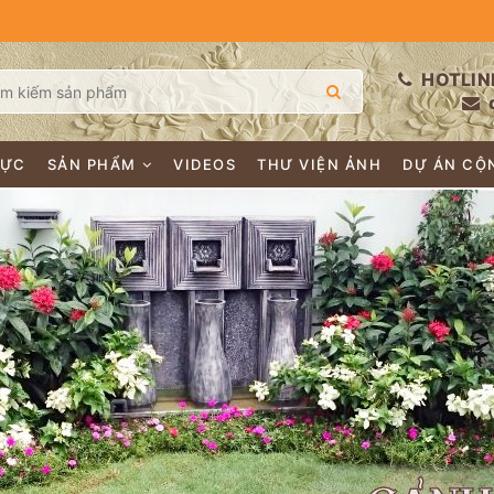
HOTLIN
LỰC
SẢN PHẨM
VIDEOS
THƯ VIỆN ẢNH
DỰ ÁN CỘ