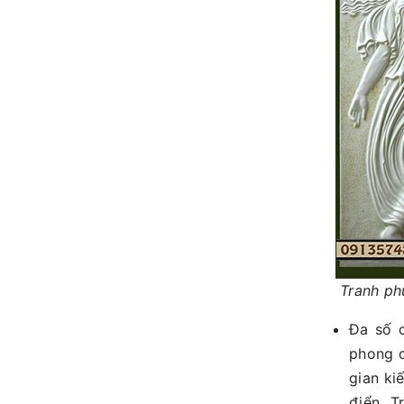
Tranh phù
Đa số c
phong c
gian ki
điển. 