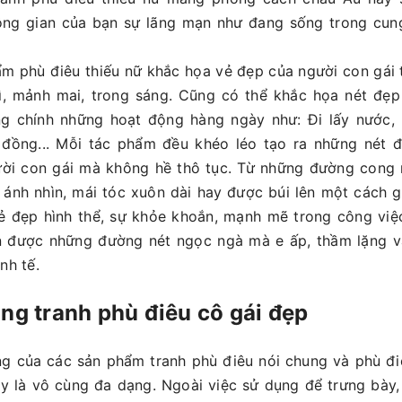
ng gian của bạn sự lãng mạn như đang sống trong cun
m phù điêu thiếu nữ khắc họa vẻ đẹp của người con gái 
ì, mảnh mai, trong sáng. Cũng có thể khắc họa nét đẹp
ng chính những hoạt động hàng ngày như: Đi lấy nước, 
 đồng... Mỗi tác phẩm đều khéo léo tạo ra những nét 
ời con gái mà không hề thô tục. Từ những đường cong
 ánh nhìn, mái tóc xuôn dài hay được búi lên một cách 
vẻ đẹp hình thể, sự khỏe khoắn, mạnh mẽ trong công vi
n được những đường nét ngọc ngà mà e ấp, thầm lặng v
inh tế.
ông tranh phù điêu cô gái đẹp
g của các sản phẩm tranh phù điêu nói chung và phù đi
ay là vô cùng đa dạng. Ngoài việc sử dụng để trưng bày, 