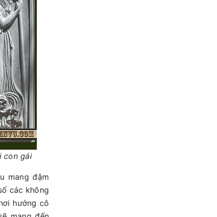
i con gái
đều mang đậm
số các không
 hơi hướng cô
 sẽ mang đến