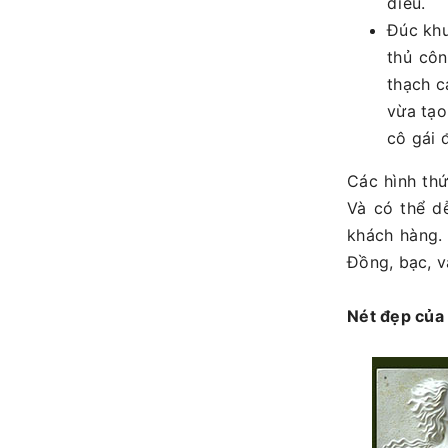
điêu.
Đúc khu
thủ côn
thạch c
vừa tạo
cô gái 
Các hình th
Và có thể d
khách hàng.
Đồng, bạc, v
Nét đẹp của 