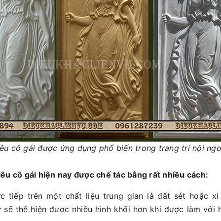
êu cô gái được ứng dụng phổ biến trong trang trí nội ngo
êu cô gái hiện nay được chế tác bằng rất nhiều cách:
c tiếp trên một chất liệu trung gian là đất sét hoặc x
ữ sẽ thể hiện được nhiều hình khối hơn khi được làm với 