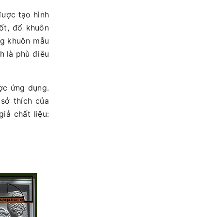
được tạo hình
ốt, đổ khuôn
ằng khuôn mẫu
h là phù điêu
ợc ứng dụng.
sở thích của
ả chất liệu: