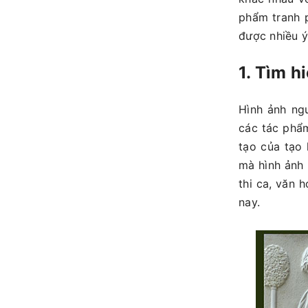
phẩm tranh p
được nhiều ý
1. Tìm h
Hình ảnh ng
các tác phẩm
tạo của tạo 
mà hình ảnh 
thi ca, văn 
nay.