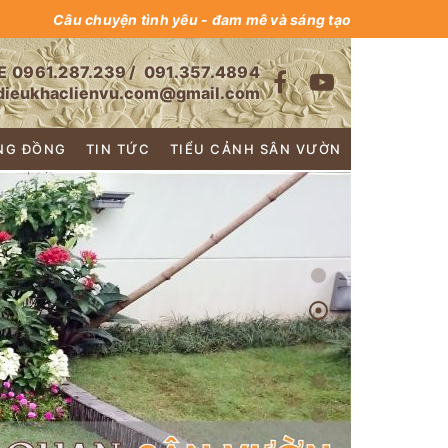
Câu chuyện tình yêu - đam mê và sáng tạo
E
0961.287.239
/
091.357.4894
dieukhaclienvu.com@gmail.com
NG ĐỒNG
TIN TỨC
TIỂU CẢNH SÂN VƯỜN