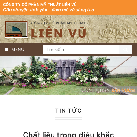
CÔNG TY CỔ PHẦN MỸ THUẬT LIÊN VŨ
Câu chuyện tình yêu - đam mê và sáng tạo
MENU
TIN TỨC
Chất liệu trong điêu khắc