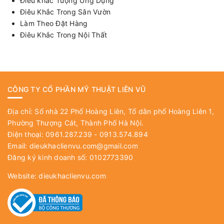
Điêu khắc Tượng Ứng Dụng
Điêu Khắc Trong Sân Vườn
Làm Theo Đặt Hàng
Điêu Khắc Trong Nội Thất
CÔNG TY CỔ PHẦN MỸ THUẬT LIÊN VŨ
Địa chỉ: Số nhà 22 Phố Hoàng Liên, Tổ dân phố Hoàng Liên 1,
Phường Thượng Cát, Thành Phố Hà Nội.
Điện thoại: 0961.287.239 - 0913.574.894
Email:
dieukhaclienvu.com@gmail.com
Đăng ký kinh doanh số: 0102773390
Website:
dieukhaclienvu.com