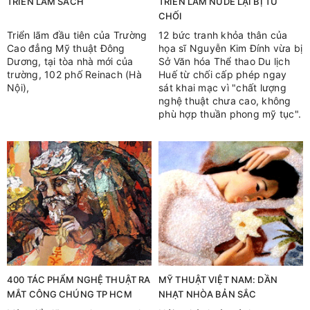
TRIỄN LÃM SÁCH
TRIỂN LÃM NUDE LẠI BỊ TỪ
CHỐI
Triển lãm đầu tiên của Trường
12 bức tranh khỏa thân của
Cao đẳng Mỹ thuật Đông
họa sĩ Nguyễn Kim Đính vừa bị
Dương, tại tòa nhà mới của
Sở Văn hóa Thể thao Du lịch
trường, 102 phố Reinach (Hà
Huế từ chối cấp phép ngay
Nội),
sát khai mạc vì "chất lượng
nghệ thuật chưa cao, không
phù hợp thuần phong mỹ tục".
400 TÁC PHẨM NGHỆ THUẬT RA
MỸ THUẬT VIỆT NAM: DẦN
MẮT CÔNG CHÚNG TP HCM
NHẠT NHÒA BẢN SẮC