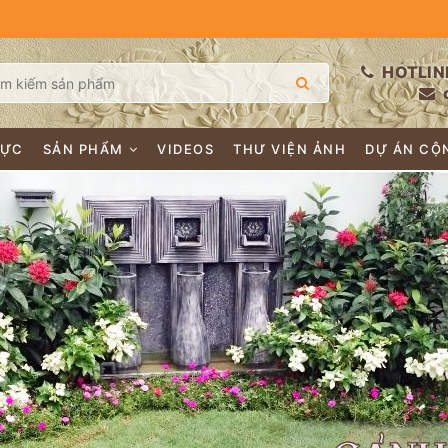
HOTLIN
LỰC
SẢN PHẨM
VIDEOS
THƯ VIỆN ẢNH
DỰ ÁN CỘ