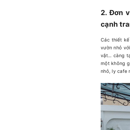
2. Đơn v
cạnh tr
Các thiết kế
vườn nhỏ với
vật... càng 
một không gi
nhỏ, ly cafe 