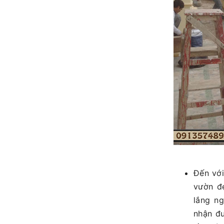
Đến vớ
vườn đ
lắng n
nhận đư