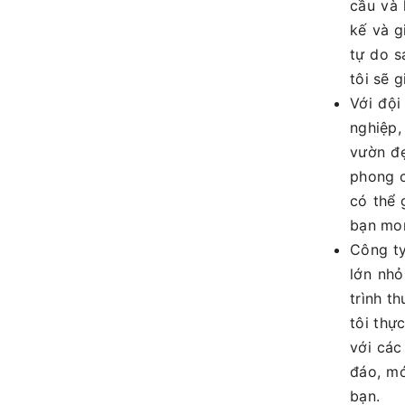
cầu và 
kế và g
tự do s
tôi sẽ 
Với đội
nghiệp,
vườn đẹ
phong c
có thể 
bạn mo
Công t
lớn nhỏ
trình t
tôi thự
với các
đáo, mớ
bạn.