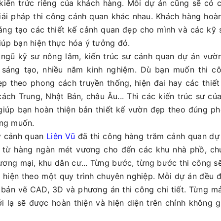
kiến trức riêng của khách hàng. Mỗi dự án cũng sẽ có 
iải pháp thi công cảnh quan khác nhau. Khách hàng hoà
áng tạo các thiết kế cảnh quan đẹp cho mình và các kỹ
giúp bạn hiện thực hóa ý tưởng đó.
 ngũ kỹ sư nông lâm, kiến trúc sư cảnh quan dự án vườ
 sáng tạo, nhiều năm kinh nghiệm. Dù bạn muốn thi c
p theo phong cách truyền thống, hiện đai hay các thiế
ách Trung, Nhật Bản, châu Âu... Thì các kiến trúc sư củ
giúp bạn hoàn thiện bản thiết kế vườn đẹp theo đúng p
ng muốn.
y cảnh quan
Liên Vũ
đã thi công hàng trăm cảnh quan dự
 từ hàng ngàn mét vương cho đến các khu nhà phồ, ch
hương mại, khu dân cư... Từng bước, từng bước thi công 
c hiện theo một quy trình chuyên nghiệp. Mỗi dự án đều 
 bản vẽ CAD, 3D và phương án thi công chi tiết. Từng 
i lạ sẽ được hoàn thiện và hiện diện trên chính không 