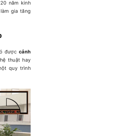
 20 năm kinh
làm gia tăng
p
 có được
cảnh
hệ thuật hay
ột quy trình