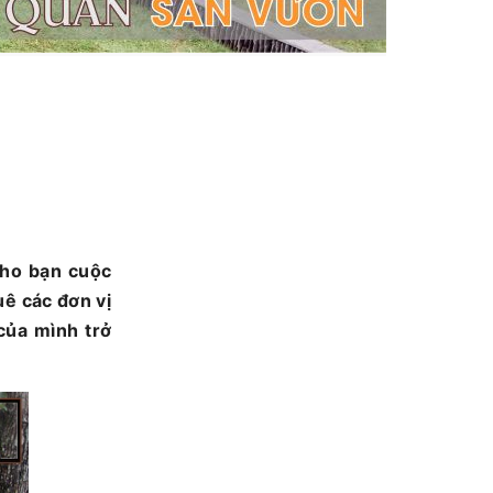
cho bạn cuộc
uê các đơn vị
của mình trở