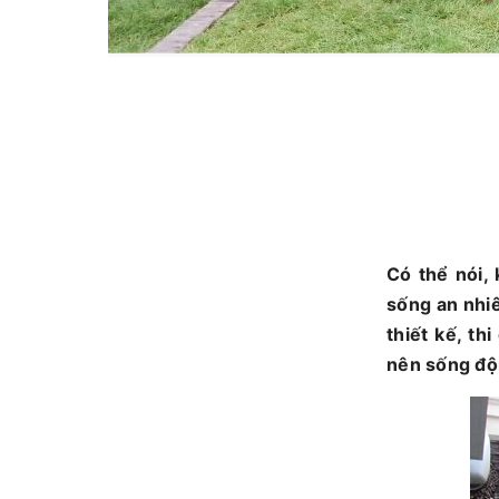
Có thể nói,
sống an nhiê
thiết kế, t
nên sống độ