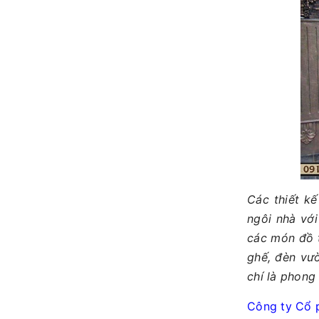
Các thiết k
ngôi nhà với
các món đồ t
ghế, đèn vư
chí là phong
Công ty Cổ 