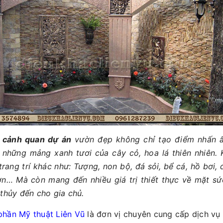
ế
cảnh quan dự án
vườn đẹp không chỉ tạo điểm nhấn 
 những mảng xanh tươi của cây cỏ, hoa lá thiên nhiên.
rang trí khác như: Tượng, non bộ, đá sỏi, bể cá, hồ bơi, 
ờn… Mà còn mang đến nhiều giá trị thiết thực về mặt sứ
 thủy đến cho gia chủ.
phần Mỹ thuật Liên Vũ
là đơn vị chuyên cung cấp dịch vụ 