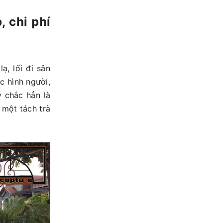
, chi phí
ạ, lối đi sân
c hình người,
y chắc hẳn là
 một tách trà