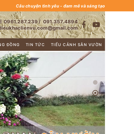
Câu chuyện tình yêu - đam mê và sáng tạo
E
0961.287.239
/
091.357.4894
dieukhaclienvu.com@gmail.com
NG ĐỒNG
TIN TỨC
TIỂU CẢNH SÂN VƯỜN