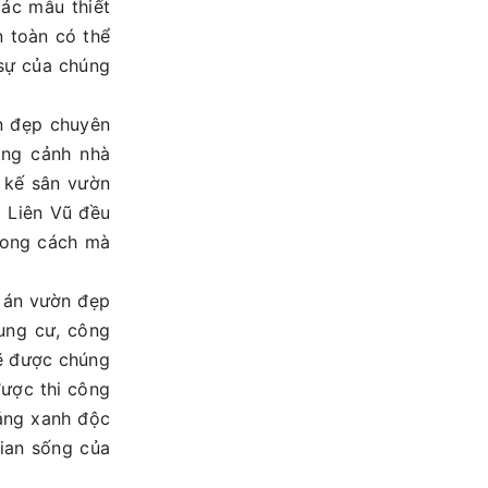
các mẫu thiết
n toàn có thể
 sự của chúng
n đẹp chuyên
ông cảnh nhà
t kế sân vườn
a Liên Vũ đều
hong cách mà
 án vườn đẹp
ung cư, công
sẽ được chúng
được thi công
mảng xanh độc
gian sống của