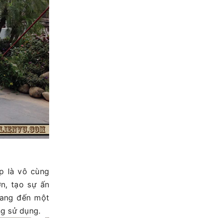
p là vô cùng
n, tạo sự ấn
mang đến một
ng sử dụng.