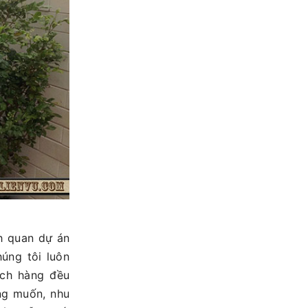
h quan dự án
úng tôi luôn
ách hàng đều
ng muốn, nhu