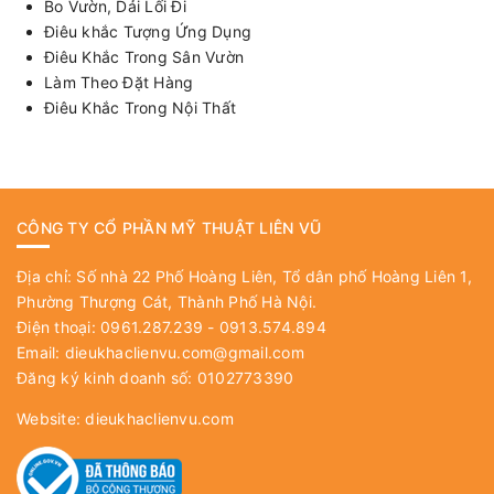
Bo Vườn, Dải Lối Đi
Điêu khắc Tượng Ứng Dụng
Điêu Khắc Trong Sân Vườn
Làm Theo Đặt Hàng
Điêu Khắc Trong Nội Thất
CÔNG TY CỔ PHẦN MỸ THUẬT LIÊN VŨ
Địa chỉ: Số nhà 22 Phố Hoàng Liên, Tổ dân phố Hoàng Liên 1,
Phường Thượng Cát, Thành Phố Hà Nội.
Điện thoại: 0961.287.239 - 0913.574.894
Email:
dieukhaclienvu.com@gmail.com
Đăng ký kinh doanh số: 0102773390
Website:
dieukhaclienvu.com