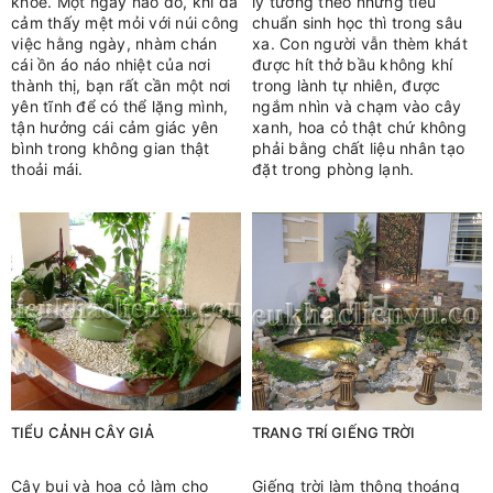
khoẻ. Một ngày nào đó, khi đã
lý tưởng theo những tiêu
cảm thấy mệt mỏi với núi công
chuẩn sinh học thì trong sâu
việc hằng ngày, nhàm chán
xa. Con người vẫn thèm khát
cái ồn áo náo nhiệt của nơi
được hít thở bầu không khí
thành thị, bạn rất cần một nơi
trong lành tự nhiên, được
yên tĩnh để có thể lặng mình,
ngắm nhìn và chạm vào cây
tận hưởng cái cảm giác yên
xanh, hoa cỏ thật chứ không
bình trong không gian thật
phải bằng chất liệu nhân tạo
thoải mái.
đặt trong phòng lạnh.
TIỂU CẢNH CÂY GIẢ
TRANG TRÍ GIẾNG TRỜI
Cây bụi và hoa cỏ làm cho
Giếng trời làm thông thoáng