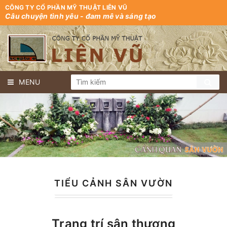
CÔNG TY CỔ PHẦN MỸ THUẬT LIÊN VŨ
Câu chuyện tình yêu - đam mê và sáng tạo
MENU
TIỂU CẢNH SÂN VƯỜN
Trang trí sân thượng