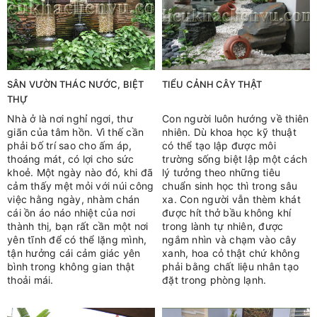
SÂN VƯỜN THÁC NƯỚC, BIỆT
TIỂU CẢNH CÂY THẬT
THỰ
Nhà ở là nơi nghỉ ngơi, thư
Con người luôn hướng về thiên
giãn của tâm hồn. Vì thế cần
nhiên. Dù khoa học kỹ thuật
phải bố trí sao cho ấm áp,
có thể tạo lập được môi
thoáng mát, có lợi cho sức
trường sống biệt lập một cách
khoẻ. Một ngày nào đó, khi đã
lý tưởng theo những tiêu
cảm thấy mệt mỏi với núi công
chuẩn sinh học thì trong sâu
việc hằng ngày, nhàm chán
xa. Con người vẫn thèm khát
cái ồn áo náo nhiệt của nơi
được hít thở bầu không khí
thành thị, bạn rất cần một nơi
trong lành tự nhiên, được
yên tĩnh để có thể lặng mình,
ngắm nhìn và chạm vào cây
tận hưởng cái cảm giác yên
xanh, hoa cỏ thật chứ không
bình trong không gian thật
phải bằng chất liệu nhân tạo
thoải mái.
đặt trong phòng lạnh.