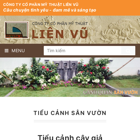
CÔNG TY CỔ PHẦN MỸ THUẬT LIÊN VŨ
Câu chuyện tình yêu - đam mê và sáng tạo
MENU
TIỂU CẢNH SÂN VƯỜN
Tiểu cảnh cây giả