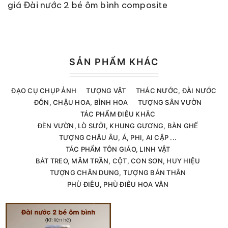
giá Đài nước 2 bé ôm bình composite
SẢN PHẨM KHÁC
ĐẠO CỤ CHỤP ẢNH
TƯỢNG VẬT
THÁC NƯỚC, ĐÀI NƯỚC
ĐÔN, CHẬU HOA, BÌNH HOA
TƯỢNG SÂN VƯỜN
TÁC PHẨM ĐIÊU KHẮC
ĐÈN VƯỜN, LÒ SƯỞI, KHUNG GƯƠNG, BÀN GHẾ
TƯỢNG CHÂU ÂU, Á, PHI, AI CẬP ...
TÁC PHẨM TÔN GIÁO, LINH VẬT
BÁT TREO, MÂM TRẦN, CỘT, CON SƠN, HUY HIỆU
TƯỢNG CHÂN DUNG, TƯỢNG BÁN THÂN
PHÙ ĐIÊU, PHÙ ĐIÊU HOA VĂN