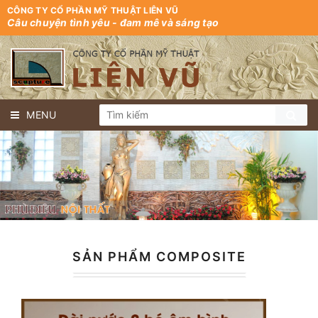
CÔNG TY CỔ PHẦN MỸ THUẬT LIÊN VŨ
Câu chuyện tình yêu - đam mê và sáng tạo
MENU
SẢN PHẨM COMPOSITE