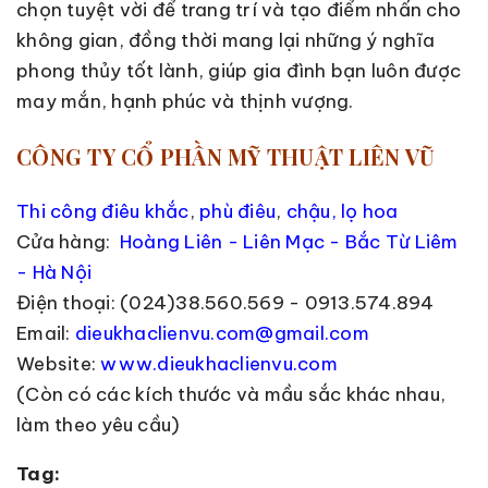
chọn tuyệt vời để trang trí và tạo điểm nhấn cho
không gian, đồng thời mang lại những ý nghĩa
phong thủy tốt lành, giúp gia đình bạn luôn được
may mắn, hạnh phúc và thịnh vượng.
CÔNG TY CỔ PHẦN MỸ THUẬT LIÊN VŨ
Thi công điêu khắc
,
phù điêu
,
chậu, lọ hoa
Cửa hàng:
Hoàng Liên - Liên Mạc - Bắc Từ Liêm
- Hà Nội
Điện thoại: (024)38.560.569 - 0913.574.894
Email:
dieukhaclienvu.com@gmail.com
Website:
www.dieukhaclienvu.com
(Còn có các kích thước và mầu sắc khác nhau,
làm theo yêu cầu)
Tag: