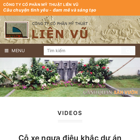
CÔNG TY CỔ PHẦN MỸ THUẬT LIÊN VŨ
Câu chuyện tình yêu - đam mê và sáng tạo
MENU
VIDEOS
Cỗ xe ngựa điêu khắc dự án