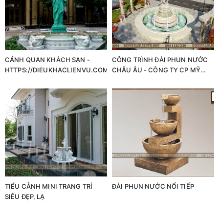
CẢNH QUAN KHÁCH SẠN -
CÔNG TRÌNH ĐÀI PHUN NƯỚC
HTTPS://DIEUKHACLIENVU.COM/
CHÂU ÂU - CÔNG TY CP MỸ
THUẬT LIÊN VŨ
TIỂU CẢNH MINI TRANG TRÍ
ĐÀI PHUN NƯỚC NỐI TIẾP
SIÊU ĐẸP, LẠ