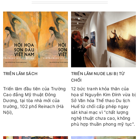
TRIỄN LÃM SÁCH
TRIỂN LÃM NUDE LẠI BỊ TỪ
CHỐI
Triển lãm đầu tiên của Trường
12 bức tranh khỏa thân của
Cao đẳng Mỹ thuật Đông
họa sĩ Nguyễn Kim Đính vừa bị
Dương, tại tòa nhà mới của
Sở Văn hóa Thể thao Du lịch
trường, 102 phố Reinach (Hà
Huế từ chối cấp phép ngay
Nội),
sát khai mạc vì "chất lượng
nghệ thuật chưa cao, không
phù hợp thuần phong mỹ tục".