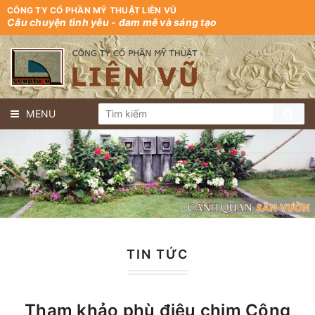
CÔNG TY CỔ PHẦN MỸ THUẬT LIÊN VŨ
Câu chuyện tình yêu - đam mê và sáng tạo
MENU
TIN TỨC
Tham khảo phù điêu chim Công