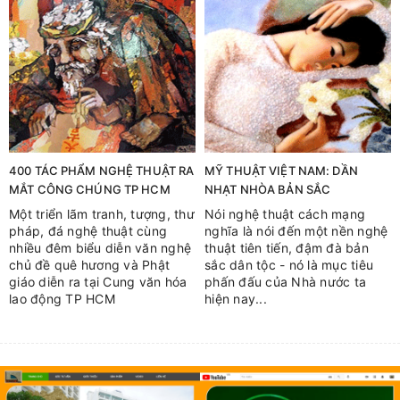
400 TÁC PHẨM NGHỆ THUẬT RA
MỸ THUẬT VIỆT NAM: DẦN
MẮT CÔNG CHÚNG TP HCM
NHẠT NHÒA BẢN SẮC
Một triển lãm tranh, tượng, thư
Nói nghệ thuật cách mạng
pháp, đá nghệ thuật cùng
nghĩa là nói đến một nền nghệ
nhiều đêm biểu diễn văn nghệ
thuật tiên tiến, đậm đà bản
chủ đề quê hương và Phật
sắc dân tộc - nó là mục tiêu
giáo diễn ra tại Cung văn hóa
phấn đấu của Nhà nước ta
lao động TP HCM
hiện nay...