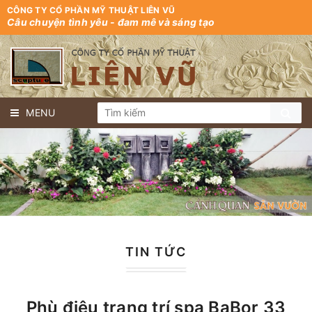
CÔNG TY CỔ PHẦN MỸ THUẬT LIÊN VŨ
Câu chuyện tình yêu - đam mê và sáng tạo
MENU
TIN TỨC
Phù điêu trang trí spa BaBor 33