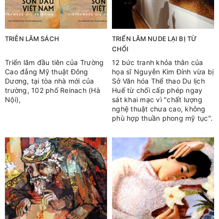
TRIỄN LÃM SÁCH
TRIỂN LÃM NUDE LẠI BỊ TỪ
CHỐI
Triển lãm đầu tiên của Trường
12 bức tranh khỏa thân của
Cao đẳng Mỹ thuật Đông
họa sĩ Nguyễn Kim Đính vừa bị
Dương, tại tòa nhà mới của
Sở Văn hóa Thể thao Du lịch
trường, 102 phố Reinach (Hà
Huế từ chối cấp phép ngay
Nội),
sát khai mạc vì "chất lượng
nghệ thuật chưa cao, không
phù hợp thuần phong mỹ tục".