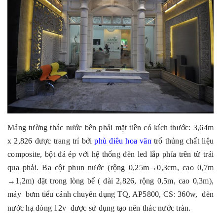
Mảng tường thác nước bên phải mặt tiền có kích thước: 3,64m
x 2,826 được trang trí bởi
phù điêu hoa văn
trổ thủng chất liệu
composite, bột đá ép với hệ thống đèn led lắp phía trên từ trái
qua phải. Ba cột phun nước (rộng 0,25m→0,3cm, cao 0,7m
→1,2m) đặt trong lòng bể ( dài 2,826, rộng 0,5m, cao 0,3m),
máy bơm tiểu cảnh chuyên dụng TQ, AP5800, CS: 360w, đèn
.
nước hạ dòng 12v được sử dụng tạo nên thác nước tràn