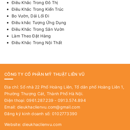
Điêu Khắc Trong Đô Thị
Điêu Khắc Trong Kiến Trúc
Bo Vườn, Dải Lối Đi
Điêu khắc Tượng Ứng Dụng
Điêu Khắc Trong Sân Vườn
Làm Theo Đặt Hàng
Điêu Khắc Trong Nội Thất
CÔNG TY CỔ PHẦN MỸ THUẬT LIÊN VŨ
Địa chỉ: Số nhà 22 Phố Hoàng Liên, Tổ dân phố Hoàng Liên 1,
Phường Thượng Cát, Thành Phố Hà Nội.
Điện thoại: 0961.287.239 - 0913.574.894
Email:
dieukhaclienvu.com@gmail.com
Đăng ký kinh doanh số: 0102773390
Website:
dieukhaclienvu.com