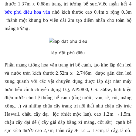
thước 1,37m x 0,68m trang trí tường bể sục.Việc ngắn kết 4
bức phù điêu hoa văn
nhỏ kích thước cao 0,4m x rộng 0,3m
thành một khung bo viền dài 2m tạo điểm nhấn cho toàn bộ
mảng tường.
lắp đặt phù điêu
Phần mảng tường hoa văn trang trí bể cảnh,
tạo khe lắp đèn led
và nước tràn kích thước:2,52m x 2,746m được gắn đèn led
xung quanh với các vật chuyên dụng được lắp đặt như m
áy
bơm tiểu cảnh chuyên dụng TQ, AP5800, CS: 360w, linh kiện
điện nước cho hệ thống bể cảnh (ống nước, van, tê, cút, măng
xông…) và những chậu cây trang trí nội thất như chậu cây trúc
Hawail, chậu cây đại lộc (thiết mộc lan), cao 1,2m →1,5m,
chậu cây đại đế ( cây giả đắp bằng xi măng, cốt sắt) cạnh bể
sục kích thước cao 2,7m, thân cây Æ 12 → 17cm, lá cây, lá đỏ.