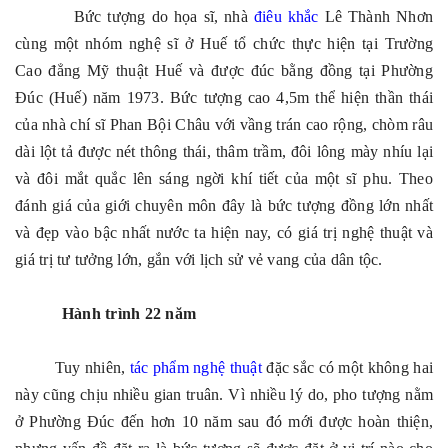
Bức tượng do họa sĩ, nhà
điêu khắc
Lê Thành Nhơn
cùng một nhóm nghệ sĩ ở Huế tổ chức thực hiện tại Trường
Cao đẳng Mỹ thuật Huế và được đúc bằng đồng tại Phường
Đúc (Huế) năm 1973. Bức tượng cao 4,5m thể hiện thần thái
của nhà chí sĩ Phan Bội Châu với vầng trán cao rộng, chòm râu
dài lột tả được nét thông thái, thâm trầm, đôi lông mày nhíu lại
và đôi mắt quắc lên sáng ngời khí tiết của một sĩ phu. Theo
đánh giá của giới chuyên môn đây là bức tượng đồng lớn nhất
và đẹp vào bậc nhất nước ta hiện nay, có giá trị nghệ thuật và
giá trị tư tưởng lớn, gắn với lịch sử vẻ vang của dân tộc.
Hành trình 22 năm
Tuy nhiên,
tác phẩm nghệ thuật
đặc sắc có một không hai
này cũng chịu nhiều gian truân. Vì nhiều lý do, pho tượng nằm
ở Phường Đúc đến hơn 10 năm sau đó mới được hoàn thiện,