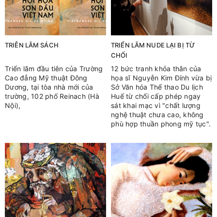
TRIỄN LÃM SÁCH
TRIỂN LÃM NUDE LẠI BỊ TỪ
CHỐI
Triển lãm đầu tiên của Trường
12 bức tranh khỏa thân của
Cao đẳng Mỹ thuật Đông
họa sĩ Nguyễn Kim Đính vừa bị
Dương, tại tòa nhà mới của
Sở Văn hóa Thể thao Du lịch
trường, 102 phố Reinach (Hà
Huế từ chối cấp phép ngay
Nội),
sát khai mạc vì "chất lượng
nghệ thuật chưa cao, không
phù hợp thuần phong mỹ tục".