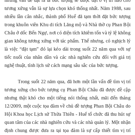
nhưng vấn đề đặt ra là bức tượng sẽ được đặt ở vị trí nào cho
tương xứng vẫn là sự lựa chọn khó thống nhất. Năm 1988, sau
nhiều lần cân nhắc, thành phố Huế đã tạm thời đặt bức tượng
trong khuôn viên Khu di tích Lăng mộ và Nhà thờ cụ Phan Bội
Châu ở dốc Bến Ngự, nơi có diện tích khiêm tốn và tỷ lệ không
gian không tương xứng với tác phẩm. Thế nhưng, có nghịch lý
là việc “đặt tạm” đó lại kéo dài trong suốt 22 năm qua với sự
tiếc nuối của nhân dân và các nhà nghiên cứu đối với giá trị
nghệ thuật, tính lịch sử cách mạng sâu sắc của bức tượng.
Trong suốt 22 năm qua, đã hơn một lần vấn đề tìm vị trí
tương xứng cho bức tượng cụ Phan Bội Châu đã được đề cập
nhưng thật khó cho một tiếng nói thống nhất, mãi đến tháng
12/2009, một cuộc tọa đàm về chủ đề tượng Phan Bội Châu do
Hội Khoa học Lịch sử Thừa Thiên - Huế tổ chức đã thu hút sự
quan tâm của các nhà nghiên cứu và các nhà quản lý. Một nhận
định chung được đưa ra tại tọa đàm là sự cấp thiết tìm vị trí