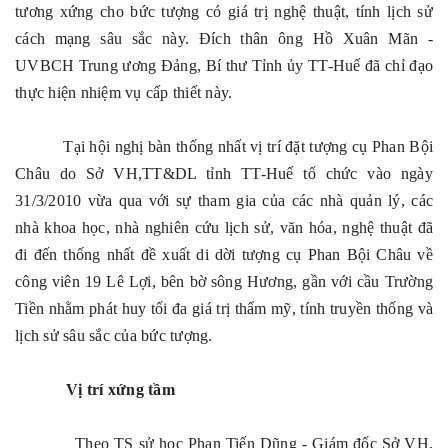
tương xứng cho bức tượng có giá trị nghệ thuật, tính lịch sử
cách mạng sâu sắc này. Đích thân ông Hồ Xuân Mãn -
UVBCH Trung ương Đảng, Bí thư Tỉnh ủy TT-Huế đã chỉ đạo
thực hiện nhiệm vụ cấp thiết này.
Tại hội nghị bàn thống nhất vị trí đặt tượng cụ Phan Bội
Châu do Sở VH,TT&DL tỉnh TT-Huế tổ chức vào ngày
31/3/2010 vừa qua với sự tham gia của các nhà quản lý, các
nhà khoa học, nhà nghiên cứu lịch sử, văn hóa, nghệ thuật đã
đi đến thống nhất đề xuất di dời tượng cụ Phan Bội Châu về
công viên 19 Lê Lợi, bên bờ sông Hương, gần với cầu Trường
Tiền nhằm phát huy tối đa giá trị thẩm mỹ, tính truyền thống và
lịch sử sâu sắc của bức tượng.
Vị trí xứng tầm
Theo TS sử học Phan Tiến Dũng - Giám đốc Sở VH,