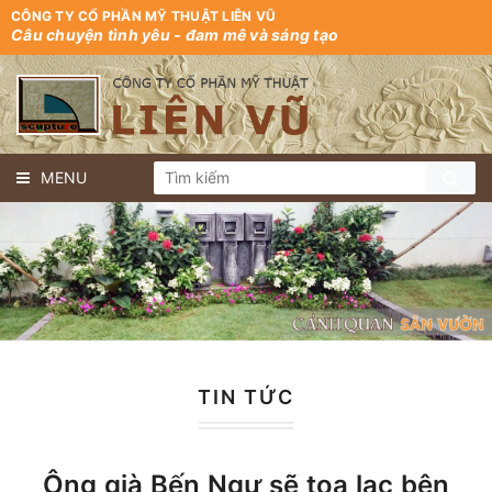
CÔNG TY CỔ PHẦN MỸ THUẬT LIÊN VŨ
Câu chuyện tình yêu - đam mê và sáng tạo
MENU
TIN TỨC
Ông già Bến Ngự sẽ tọa lạc bên