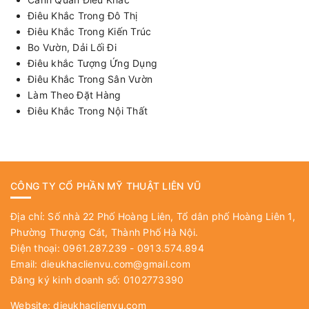
Điêu Khắc Trong Đô Thị
Điêu Khắc Trong Kiến Trúc
Bo Vườn, Dải Lối Đi
Điêu khắc Tượng Ứng Dụng
Điêu Khắc Trong Sân Vườn
Làm Theo Đặt Hàng
Điêu Khắc Trong Nội Thất
CÔNG TY CỔ PHẦN MỸ THUẬT LIÊN VŨ
Địa chỉ: Số nhà 22 Phố Hoàng Liên, Tổ dân phố Hoàng Liên 1,
Phường Thượng Cát, Thành Phố Hà Nội.
Điện thoại: 0961.287.239 - 0913.574.894
Email:
dieukhaclienvu.com@gmail.com
Đăng ký kinh doanh số: 0102773390
Website:
dieukhaclienvu.com