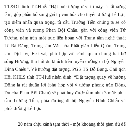
TT&DL tỉnh TT-Huế: “Đặt bức tượng ở vị trí này là rất xứng
tầm, góp phần bổ sung giá trị văn hóa cho tuyến đường Lê Lợi,
tạo điểm nhấn quan trọng, từ cầu Trường Tiền chúng ta sẽ có
công viên và tượng Phan Bội Châu, gắn với công viên Tứ
Tượng, nằm trên một trục liên hoàn với Trung tâm nghệ thuật
Lê Bá Đảng, Trung tâm Văn hóa Phật giáo Liểu Quán, Trung
tâm Dịch vụ Festival, phù hợp với cảnh quan chung hai bờ
sông Hương, thu hút du khách trên tuyến đường đi bộ Nguyễn
Đình Chiểu”. Về hướng đặt tượng, PGS-TS Đỗ Bang, Chủ tịch
Hội KHLS tỉnh TT-Huế nhận định: “Đặt tượng quay về hướng
Đông là rất thuận lợi (phù hợp với ý tưởng phong trào Đông
Du của Phan Bội Châu) sẽ phát huy được tầm nhìn 3 mặt: phía
cầu Trường Tiền, phía đường đi bộ Nguyễn Đình Chiểu và
phía đường Lê Lợi.
20 năm chịu cảnh tạm thời - một khoảng thời gian đủ để