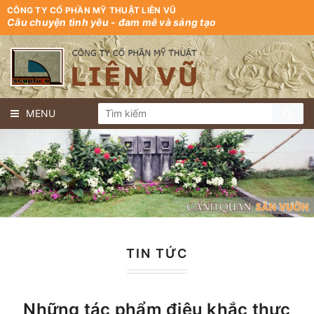
CÔNG TY CỔ PHẦN MỸ THUẬT LIÊN VŨ
Câu chuyện tình yêu - đam mê và sáng tạo
MENU
TIN TỨC
Những tác phẩm điêu khắc thực