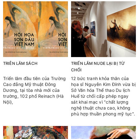
TRIỄN LÃM SÁCH
TRIỂN LÃM NUDE LẠI BỊ TỪ
CHỐI
Triển lãm đầu tiên của Trường
12 bức tranh khỏa thân của
Cao đẳng Mỹ thuật Đông
họa sĩ Nguyễn Kim Đính vừa bị
Dương, tại tòa nhà mới của
Sở Văn hóa Thể thao Du lịch
trường, 102 phố Reinach (Hà
Huế từ chối cấp phép ngay
Nội),
sát khai mạc vì "chất lượng
nghệ thuật chưa cao, không
phù hợp thuần phong mỹ tục".