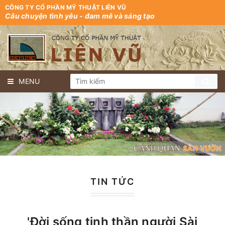
CÔNG TY CỔ PHẦN MỸ THUẬT LIÊN VŨ
Câu chuyện tình yêu - đam mê và sáng tạo
MENU
TIN TỨC
'Đời sống tinh thần người Sài