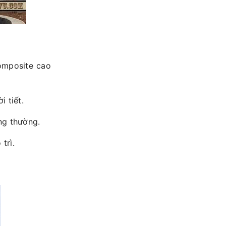
omposite cao
 tiết.
ng thường.
trì.