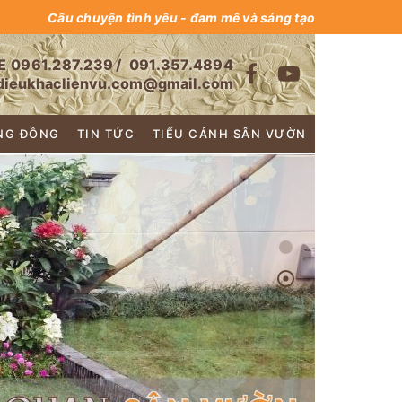
Câu chuyện tình yêu - đam mê và sáng tạo
E
0961.287.239
/
091.357.4894
dieukhaclienvu.com@gmail.com
NG ĐỒNG
TIN TỨC
TIỂU CẢNH SÂN VƯỜN