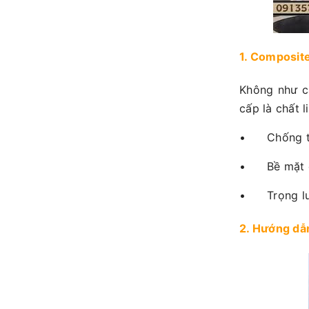
1. Composite
Không như c
cấp là chất l
•
Chống t
•
Bề mặt 
•
Trọng l
2. Hướng dẫ