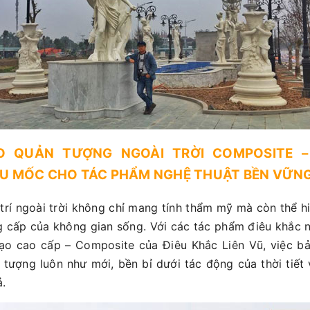
O QUẢN TƯỢNG NGOÀI TRỜI COMPOSITE – 
U MỐC CHO TÁC PHẨM NGHỆ THUẬT BỀN VỮN
trí ngoài trời không chỉ mang tính thẩm mỹ mà còn thể h
 cấp của không gian sống. Với các tác phẩm điêu khắc n
tạo cao cấp – Composite của Điêu Khắc Liên Vũ, việc b
 tượng luôn như mới, bền bỉ dưới tác động của thời tiết
.