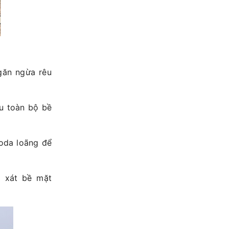
găn ngừa rêu
u toàn bộ bề
soda loãng để
à xát bề mặt