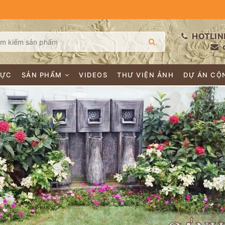
HOTLIN
LỰC
SẢN PHẨM
VIDEOS
THƯ VIỆN ẢNH
DỰ ÁN CỘ