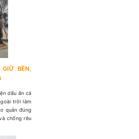
GIỮ BỀN,
G
iện dấu ấn cá
goài trời làm
ảo quản đúng
 và chống rêu