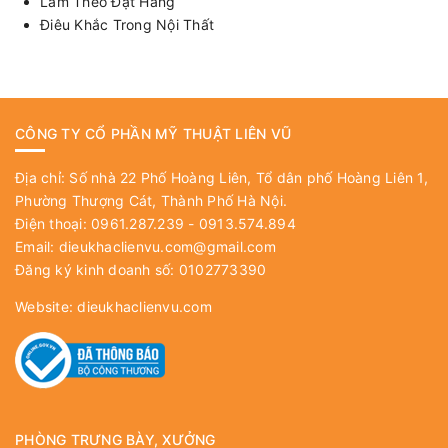
Làm Theo Đặt Hàng
Điêu Khắc Trong Nội Thất
CÔNG TY CỔ PHẦN MỸ THUẬT LIÊN VŨ
Địa chỉ: Số nhà 22 Phố Hoàng Liên, Tổ dân phố Hoàng Liên 1,
Phường Thượng Cát, Thành Phố Hà Nội.
Điện thoại: 0961.287.239 - 0913.574.894
Email:
dieukhaclienvu.com@gmail.com
Đăng ký kinh doanh số: 0102773390
Website:
dieukhaclienvu.com
PHÒNG TRƯNG BÀY, XƯỞNG