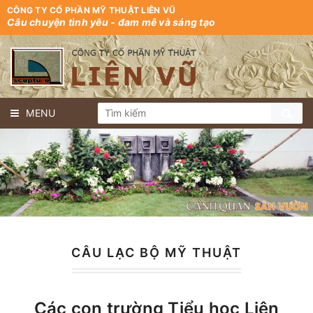
CÔNG TY CỔ PHẦN MỸ THUẬT LIÊN VŨ
Câu chuyện tình yêu - đam mê và sáng tạo
MENU
CÂU LẠC BỘ MỸ THUẬT
Các con trường Tiểu học Liên