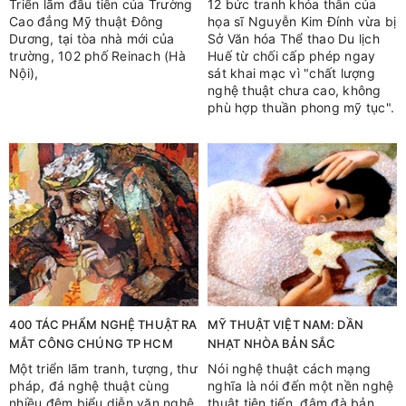
Triển lãm đầu tiên của Trường
12 bức tranh khỏa thân của
Cao đẳng Mỹ thuật Đông
họa sĩ Nguyễn Kim Đính vừa bị
Dương, tại tòa nhà mới của
Sở Văn hóa Thể thao Du lịch
trường, 102 phố Reinach (Hà
Huế từ chối cấp phép ngay
Nội),
sát khai mạc vì "chất lượng
nghệ thuật chưa cao, không
phù hợp thuần phong mỹ tục".
400 TÁC PHẨM NGHỆ THUẬT RA
MỸ THUẬT VIỆT NAM: DẦN
MẮT CÔNG CHÚNG TP HCM
NHẠT NHÒA BẢN SẮC
Một triển lãm tranh, tượng, thư
Nói nghệ thuật cách mạng
pháp, đá nghệ thuật cùng
nghĩa là nói đến một nền nghệ
nhiều đêm biểu diễn văn nghệ
thuật tiên tiến, đậm đà bản