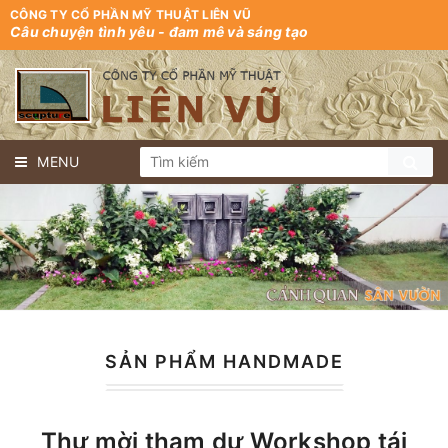
CÔNG TY CỔ PHẦN MỸ THUẬT LIÊN VŨ
Câu chuyện tình yêu - đam mê và sáng tạo
MENU
SẢN PHẨM HANDMADE
Thư mời tham dự Workshop tái