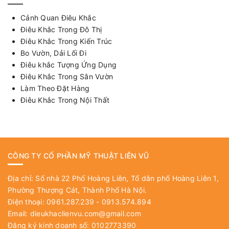
Cảnh Quan Điêu Khắc
Điêu Khắc Trong Đô Thị
Điêu Khắc Trong Kiến Trúc
Bo Vườn, Dải Lối Đi
Điêu khắc Tượng Ứng Dụng
Điêu Khắc Trong Sân Vườn
Làm Theo Đặt Hàng
Điêu Khắc Trong Nội Thất
CÔNG TY CỔ PHẦN MỸ THUẬT LIÊN VŨ
Địa chỉ: Số nhà 22 Phố Hoàng Liên, Tổ dân phố Hoàng Liên 1,
Phường Thượng Cát, Thành Phố Hà Nội.
Điện thoại: 0961.287.239 - 0913.574.894
Email:
dieukhaclienvu.com@gmail.com
Đăng ký kinh doanh số: 0102773390