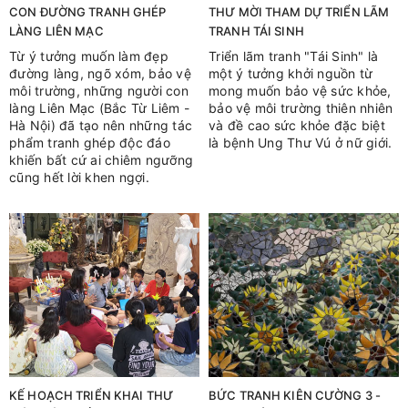
CON ĐƯỜNG TRANH GHÉP
THƯ MỜI THAM DỰ TRIỂN LÃM
LÀNG LIÊN MẠC
TRANH TÁI SINH
Từ ý tưởng muốn làm đẹp
Triển lãm tranh "Tái Sinh" là
đường làng, ngõ xóm, bảo vệ
một ý tưởng khởi nguồn từ
môi trường, những người con
mong muốn bảo vệ sức khỏe,
làng Liên Mạc (Bắc Từ Liêm -
bảo vệ môi trường thiên nhiên
Hà Nội) đã tạo nên những tác
và đề cao sức khỏe đặc biệt
phẩm tranh ghép độc đáo
là bệnh Ung Thư Vú ở nữ giới.
khiến bất cứ ai chiêm ngưỡng
cũng hết lời khen ngợi.
KẾ HOẠCH TRIỂN KHAI THƯ
BỨC TRANH KIÊN CƯỜNG 3 -