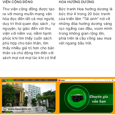
VIỆN CỘNG ĐỒNG
HOA HƯỚNG DƯƠNG
Thư viện cộng đồng được tạo
Bức tranh Hoa hướng dương là
ra với mong muốn mang văn
bức thứ 4 trong 20 bức tranh
hóa đọc đến tất cả mọi người,
của triển lãm "Tái sinh" nói về
duy trì thói quen đọc sách , tự
những đóa hướng dương vàng
nguyện, tự giác đến với thư
rực ngẩng cao đầu, vươn mình
viện với niềm vui, niềm hạnh
trong không gian rộng lớn,
phúc khi tìm thấy cuốn sách
phía trên là cầu vồng sau mưa
phù hợp cho bản thân, tìm
vắt ngang bầu trời.
thấy nhiều giá trị hơn cho bản
thân và chủ động tìm đến với
sách mọi nơi mọi lúc khi có thể