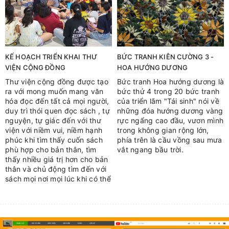
KẾ HOẠCH TRIỂN KHAI THƯ
BỨC TRANH KIÊN CƯỜNG 3 -
VIỆN CỘNG ĐỒNG
HOA HƯỚNG DƯƠNG
Thư viện cộng đồng được tạo
Bức tranh Hoa hướng dương là
ra với mong muốn mang văn
bức thứ 4 trong 20 bức tranh
hóa đọc đến tất cả mọi người,
của triển lãm "Tái sinh" nói về
duy trì thói quen đọc sách , tự
những đóa hướng dương vàng
nguyện, tự giác đến với thư
rực ngẩng cao đầu, vươn mình
viện với niềm vui, niềm hạnh
trong không gian rộng lớn,
phúc khi tìm thấy cuốn sách
phía trên là cầu vồng sau mưa
phù hợp cho bản thân, tìm
vắt ngang bầu trời.
thấy nhiều giá trị hơn cho bản
thân và chủ động tìm đến với
sách mọi nơi mọi lúc khi có thể