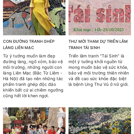
CON ĐƯỜNG TRANH GHÉP
THƯ MỜI THAM DỰ TRIỂN LÃM
LÀNG LIÊN MẠC
TRANH TÁI SINH
Từ ý tưởng muốn làm đẹp
Triển lãm tranh "Tái Sinh" là
đường làng, ngõ xóm, bảo vệ
một ý tưởng khởi nguồn từ
môi trường, những người con
mong muốn bảo vệ sức khỏe,
làng Liên Mạc (Bắc Từ Liêm -
bảo vệ môi trường thiên nhiên
Hà Nội) đã tạo nên những tác
và đề cao sức khỏe đặc biệt
phẩm tranh ghép độc đáo
là bệnh Ung Thư Vú ở nữ giới.
khiến bất cứ ai chiêm ngưỡng
cũng hết lời khen ngợi.