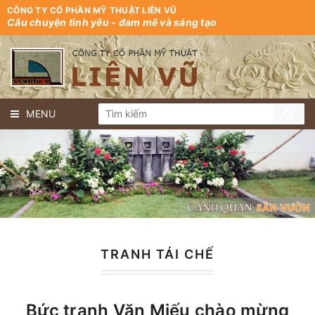
CÔNG TY CỔ PHẦN MỸ THUẬT LIÊN VŨ
Câu chuyện tình yêu - đam mê và sáng tạo
MENU
TRANH TÁI CHẾ
Bức tranh Văn Miếu chào mừng