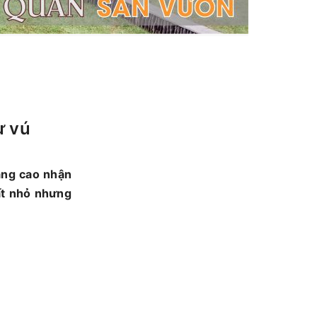
ư vú
âng cao nhận
ất nhỏ nhưng