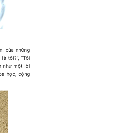
ăn, của những
là tôi?”, “Tôi
n như một lời
oa học, cộng