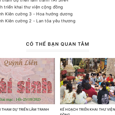
 tham dự triển lãm tranh TÁI SINH
h triển khai thư viện cộng đồng
nh Kiên cường 3 - Hoa hướng dương
nh Kiên cường 2 - Lan tỏa yêu thương
CÓ THỂ BẠN QUAN TÂM
 THAM DỰ TRIỂN LÃM TRANH
KẾ HOẠCH TRIỂN KHAI THƯ VIỆ
H
ĐỒNG