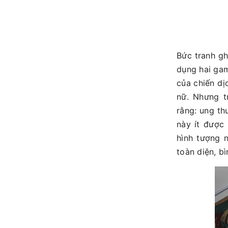
Bức tranh gh
dụng hai ga
của chiến dị
nữ. Nhưng t
rằng: ung th
này ít được
hình tượng 
toàn diện, b