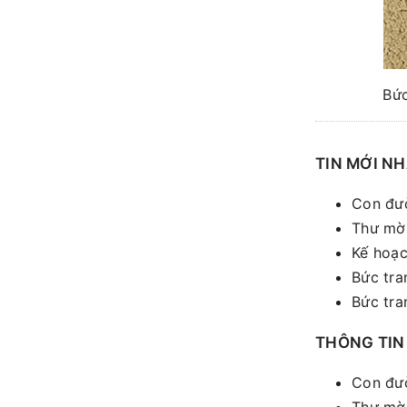
Bức
TIN MỚI N
Con đườ
Thư mời
Kế hoạc
Bức tra
Bức tra
THÔNG TIN
Con đườ