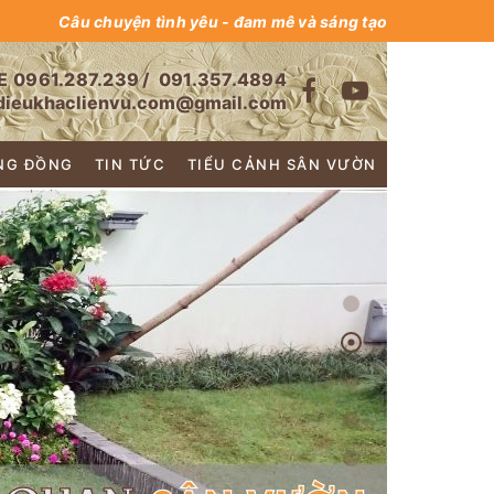
Câu chuyện tình yêu - đam mê và sáng tạo
E
0961.287.239
/
091.357.4894
dieukhaclienvu.com@gmail.com
NG ĐỒNG
TIN TỨC
TIỂU CẢNH SÂN VƯỜN