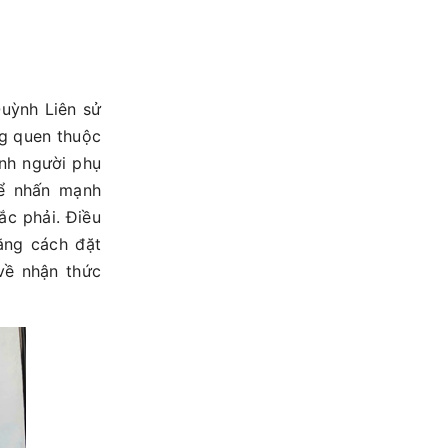
Quỳnh Liên sử
g quen thuộc
ảnh người phụ
để nhấn mạnh
ắc phải. Điều
ằng cách đặt
về nhận thức