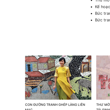
Thư mời
Kế hoạc
Bức tra
Bức tra
CON ĐƯỜNG TRANH GHÉP LÀNG LIÊN
THƯ MỜI
MẠC
TÁI SIN