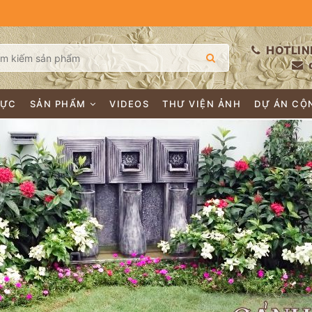
HOTLIN
LỰC
SẢN PHẨM
VIDEOS
THƯ VIỆN ẢNH
DỰ ÁN CỘ