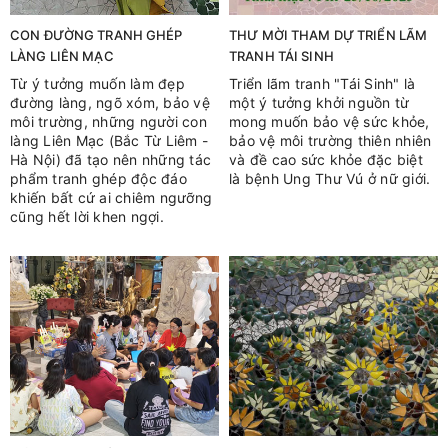
CON ĐƯỜNG TRANH GHÉP
THƯ MỜI THAM DỰ TRIỂN LÃM
LÀNG LIÊN MẠC
TRANH TÁI SINH
Từ ý tưởng muốn làm đẹp
Triển lãm tranh "Tái Sinh" là
đường làng, ngõ xóm, bảo vệ
một ý tưởng khởi nguồn từ
môi trường, những người con
mong muốn bảo vệ sức khỏe,
làng Liên Mạc (Bắc Từ Liêm -
bảo vệ môi trường thiên nhiên
Hà Nội) đã tạo nên những tác
và đề cao sức khỏe đặc biệt
phẩm tranh ghép độc đáo
là bệnh Ung Thư Vú ở nữ giới.
khiến bất cứ ai chiêm ngưỡng
cũng hết lời khen ngợi.