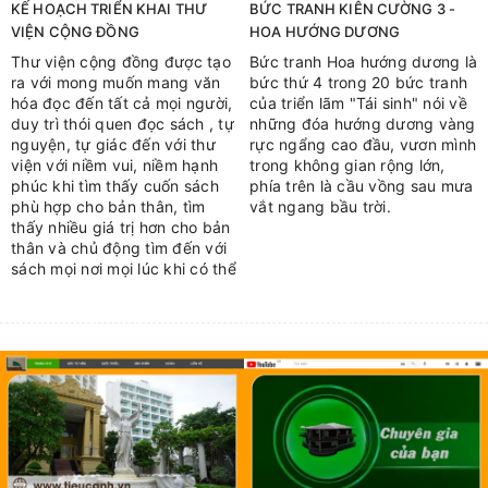
KẾ HOẠCH TRIỂN KHAI THƯ
BỨC TRANH KIÊN CƯỜNG 3 -
VIỆN CỘNG ĐỒNG
HOA HƯỚNG DƯƠNG
Thư viện cộng đồng được tạo
Bức tranh Hoa hướng dương là
ra với mong muốn mang văn
bức thứ 4 trong 20 bức tranh
hóa đọc đến tất cả mọi người,
của triển lãm "Tái sinh" nói về
duy trì thói quen đọc sách , tự
những đóa hướng dương vàng
nguyện, tự giác đến với thư
rực ngẩng cao đầu, vươn mình
viện với niềm vui, niềm hạnh
trong không gian rộng lớn,
phúc khi tìm thấy cuốn sách
phía trên là cầu vồng sau mưa
phù hợp cho bản thân, tìm
vắt ngang bầu trời.
thấy nhiều giá trị hơn cho bản
thân và chủ động tìm đến với
sách mọi nơi mọi lúc khi có thể