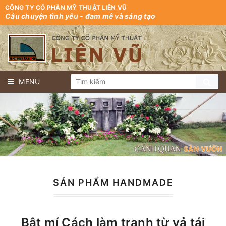
CÔNG TY CỔ PHẦN MỸ THUẬT LIÊN VŨ
Câu chuyện tình yêu - đam mê và sáng tạo
MENU
SẢN PHẨM HANDMADE
Bật mí Cách làm tranh từ vả tái