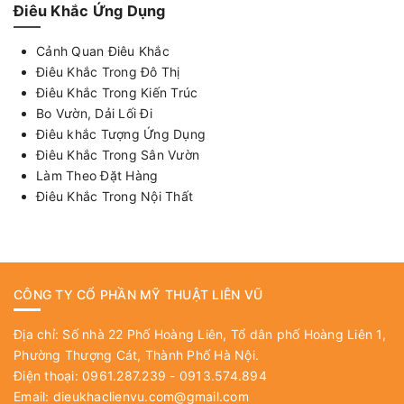
Điêu Khắc Ứng Dụng
Cảnh Quan Điêu Khắc
Điêu Khắc Trong Đô Thị
Điêu Khắc Trong Kiến Trúc
Bo Vườn, Dải Lối Đi
Điêu khắc Tượng Ứng Dụng
Điêu Khắc Trong Sân Vườn
Làm Theo Đặt Hàng
Điêu Khắc Trong Nội Thất
CÔNG TY CỔ PHẦN MỸ THUẬT LIÊN VŨ
Địa chỉ: Số nhà 22 Phố Hoàng Liên, Tổ dân phố Hoàng Liên 1,
Phường Thượng Cát, Thành Phố Hà Nội.
Điện thoại: 0961.287.239 - 0913.574.894
Email:
dieukhaclienvu.com@gmail.com